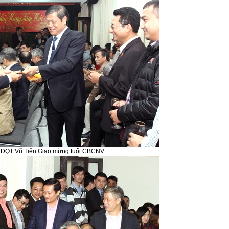
HĐQT Vũ Tiến Giao mừng tuổi CBCNV