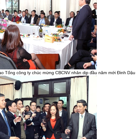
 đạo Tổng công ty chúc mừng CBCNV nhân dịp đầu năm mới Đinh Dậu