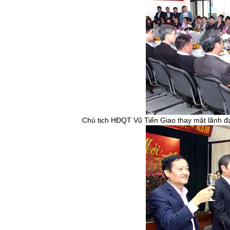
Chủ tịch HĐQT Vũ Tiến Giao thay mặt lãnh