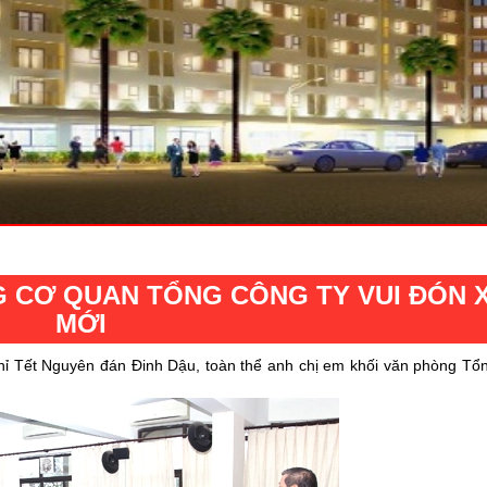
G CƠ QUAN TỔNG CÔNG TY VUI ĐÓN 
MỚI
hỉ Tết Nguyên đán Đinh Dậu, toàn thể anh chị em khối văn phòng Tổn