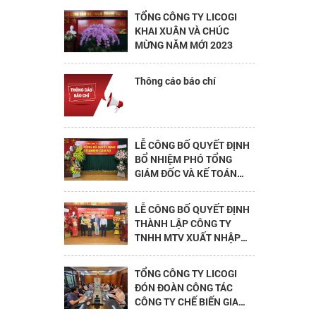
TỔNG CÔNG TY LICOGI
KHAI XUÂN VÀ CHÚC
MỪNG NĂM MỚI 2023
Thông cáo báo chí
LỄ CÔNG BỐ QUYẾT ĐỊNH
BỔ NHIỆM PHÓ TỔNG
GIÁM ĐỐC VÀ KẾ TOÁN
TRƯỞNG TỔNG CÔNG TY
LỄ CÔNG BỐ QUYẾT ĐỊNH
THÀNH LẬP CÔNG TY
TNHH MTV XUẤT NHẬP
KHẨU TỔNG HỢP LICOGI
TỔNG CÔNG TY LICOGI
ĐÓN ĐOÀN CÔNG TÁC
CÔNG TY CHẾ BIẾN GIA
CẦM (HYZA) – SLOVAKIA