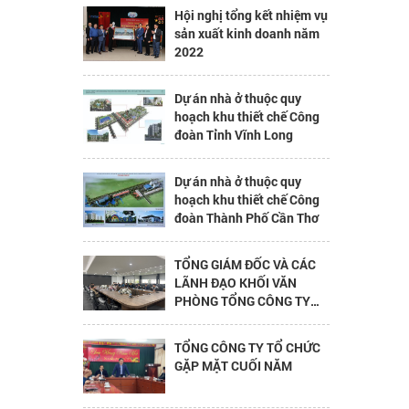
Hội nghị tổng kết nhiệm vụ
sản xuất kinh doanh năm
2022
Dự án nhà ở thuộc quy
hoạch khu thiết chế Công
đoàn Tỉnh Vĩnh Long
Dự án nhà ở thuộc quy
hoạch khu thiết chế Công
đoàn Thành Phố Cần Thơ
TỔNG GIÁM ĐỐC VÀ CÁC
LÃNH ĐẠO KHỐI VĂN
PHÒNG TỔNG CÔNG TY
THĂM HỎI VÀ CHÚC TẾT
2023
TỔNG CÔNG TY TỔ CHỨC
GẶP MẶT CUỐI NĂM