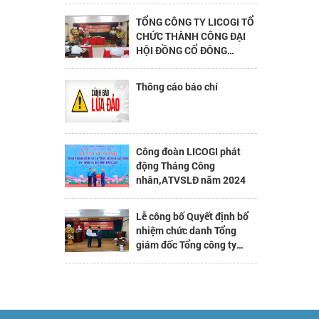
ĐẾN THĂM VÀ LÀM VIỆC
TỔNG CÔNG TY LICOGI TỔ
CHỨC THÀNH CÔNG ĐẠI
HỘI ĐỒNG CỔ ĐÔNG
THƯỜNG NIÊN NĂM 2023
Thông cáo báo chí
Công đoàn LICOGI phát
động Tháng Công
nhân,ATVSLĐ năm 2024
Lễ công bố Quyết định bổ
nhiệm chức danh Tổng
giám đốc Tổng công ty
LICOGI – CTCP