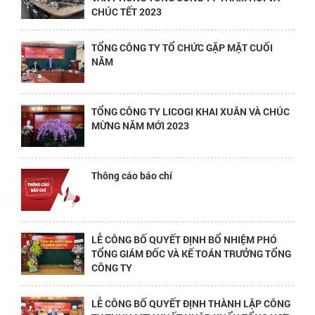
CHÚC TẾT 2023
TỔNG CÔNG TY TỔ CHỨC GẶP MẶT CUỐI
NĂM
TỔNG CÔNG TY LICOGI KHAI XUÂN VÀ CHÚC
MỪNG NĂM MỚI 2023
Thông cáo báo chí
LỄ CÔNG BỐ QUYẾT ĐỊNH BỔ NHIỆM PHÓ
TỔNG GIÁM ĐỐC VÀ KẾ TOÁN TRƯỞNG TỔNG
CÔNG TY
LỄ CÔNG BỐ QUYẾT ĐỊNH THÀNH LẬP CÔNG