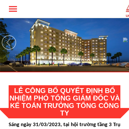
TỔNG CÔNG TY LICOGI - CTCP
LỄ CÔNG BỐ QUYẾT ĐỊNH BỔ
NHIỆM PHÓ TỔNG GIÁM ĐỐC VÀ
KẾ TOÁN TRƯỞNG TỔNG CÔNG
TY
Sáng ngày 31/03/2023, tại hội trường tầng 3 Trụ