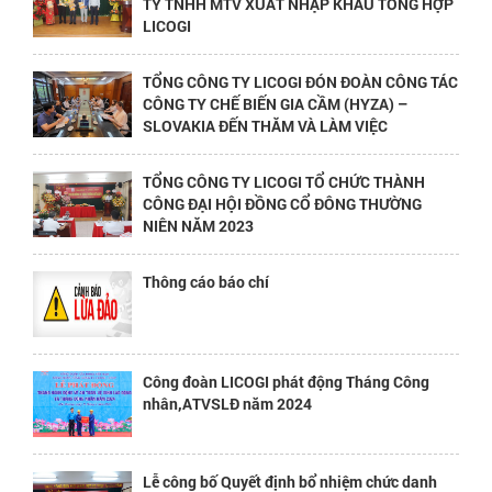
TY TNHH MTV XUẤT NHẬP KHẨU TỔNG HỢP
LICOGI
TỔNG CÔNG TY LICOGI ĐÓN ĐOÀN CÔNG TÁC
CÔNG TY CHẾ BIẾN GIA CẦM (HYZA) –
SLOVAKIA ĐẾN THĂM VÀ LÀM VIỆC
TỔNG CÔNG TY LICOGI TỔ CHỨC THÀNH
CÔNG ĐẠI HỘI ĐỒNG CỔ ĐÔNG THƯỜNG
NIÊN NĂM 2023
Thông cáo báo chí
Công đoàn LICOGI phát động Tháng Công
nhân,ATVSLĐ năm 2024
Lễ công bố Quyết định bổ nhiệm chức danh