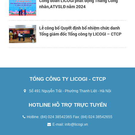
Công đoàn LICOGI phát động Tháng Công
nhân,ATVSLĐ năm 2024
Lễ công bố Quyết định bổ nhiệm chức danh
Tổng giám đốc Tổng công ty LICOGI – CTCP
TỔNG CÔNG TY LICOGI - CTCP
Số 491 Nguyễn Trãi - Phường Thanh Liệt - Hà Nội
HOTLINE HỖ TRỢ TRỰC TUYẾN
Hotline: (84) 024 38542365 Fax: (84) 024 38542655
E-mail:
info@licogi.vn