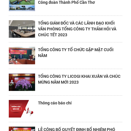
Công đoàn Thành Phố Cần Thơ
TỔNG GIÁM ĐỐC VÀ CÁC LÃNH ĐẠO KHỐI
VĂN PHÒNG TỔNG CÔNG TY THĂM HỎI VÀ
CHÚC TẾT 2023
TỔNG CÔNG TY TỔ CHỨC GẶP MẶT CUỐI
NĂM
TỔNG CÔNG TY LICOGI KHAI XUÂN VÀ CHÚC
MỪNG NĂM MỚI 2023
Thông cáo báo chí
LỄ CÔNG BỐ QUYẾT ĐỊNH BỔ NHIỆM PHÓ