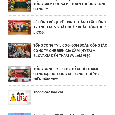
TỔNG GIÁM ĐỐC VÀ KẾ TOÁN TRƯỞNG TỔNG
CÔNG TY
LỄ CÔNG BỐ QUYẾT ĐỊNH THÀNH LẬP CÔNG
TY TNHH MTV XUẤT NHẬP KHẨU TỔNG HỢP
LICOGI
TỔNG CÔNG TY LICOGI ĐÓN ĐOÀN CÔNG TÁC
CÔNG TY CHẾ BIẾN GIA CẦM (HYZA) –
SLOVAKIA ĐẾN THĂM VÀ LÀM VIỆC
TỔNG CÔNG TY LICOGI TỔ CHỨC THÀNH
CÔNG ĐẠI HỘI ĐỒNG CỔ ĐÔNG THƯỜNG
NIÊN NĂM 2023
Thông cáo báo chí