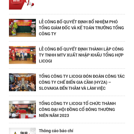
LỄ CÔNG BỐ QUYẾT ĐỊNH BỔ NHIỆM PHÓ
TỔNG GIÁM ĐỐC VÀ KẾ TOÁN TRƯỞNG TỔNG
CÔNG TY
LỄ CÔNG BỐ QUYẾT ĐỊNH THÀNH LẬP CÔNG
TY TNHH MTV XUẤT NHẬP KHẨU TỔNG HỢP
LICOGI
TỔNG CÔNG TY LICOGI ĐÓN ĐOÀN CÔNG TÁC
CÔNG TY CHẾ BIẾN GIA CẦM (HYZA) –
SLOVAKIA ĐẾN THĂM VÀ LÀM VIỆC
TỔNG CÔNG TY LICOGI TỔ CHỨC THÀNH
CÔNG ĐẠI HỘI ĐỒNG CỔ ĐÔNG THƯỜNG
NIÊN NĂM 2023
Thông cáo báo chí