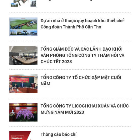
Dự án nhà ở thuộc quy hoạch khu thiết chế
Công đoàn Thành Phố Cần Thơ
TỔNG GIÁM ĐỐC VÀ CÁC LÃNH ĐẠO KHỐI
VĂN PHÒNG TỔNG CÔNG TY THĂM HỎI VÀ
CHÚC TẾT 2023
TỔNG CÔNG TY TỔ CHỨC GẶP MẶT CUỐI
NĂM
TỔNG CÔNG TY LICOGI KHAI XUÂN VÀ CHÚC
MỪNG NĂM MỚI 2023
Thông cáo báo chí