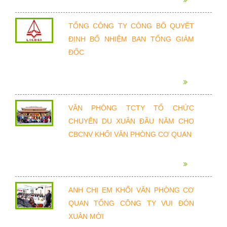
TỔNG CÔNG TY CÔNG BỐ QUYẾT
ĐỊNH BỔ NHIỆM BAN TỔNG GIÁM
ĐỐC
VĂN PHÒNG TCTY TỔ CHỨC
CHUYẾN DU XUÂN ĐẦU NĂM CHO
CBCNV KHỐI VĂN PHÒNG CƠ QUAN
ANH CHỊ EM KHỐI VĂN PHÒNG CƠ
QUAN TỔNG CÔNG TY VUI ĐÓN
XUÂN MỚI