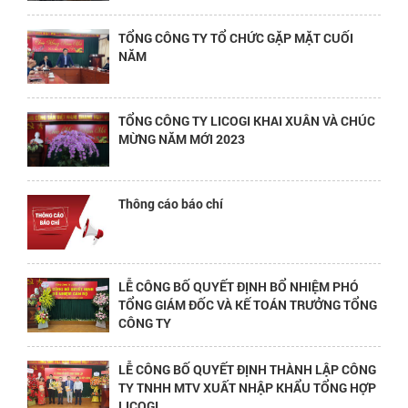
TỔNG CÔNG TY TỔ CHỨC GẶP MẶT CUỐI
NĂM
TỔNG CÔNG TY LICOGI KHAI XUÂN VÀ CHÚC
MỪNG NĂM MỚI 2023
Thông cáo báo chí
LỄ CÔNG BỐ QUYẾT ĐỊNH BỔ NHIỆM PHÓ
TỔNG GIÁM ĐỐC VÀ KẾ TOÁN TRƯỞNG TỔNG
CÔNG TY
LỄ CÔNG BỐ QUYẾT ĐỊNH THÀNH LẬP CÔNG
TY TNHH MTV XUẤT NHẬP KHẨU TỔNG HỢP
LICOGI