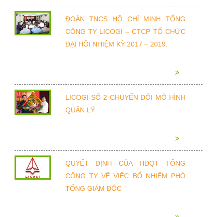
ĐOÀN TNCS HỒ CHÍ MINH TỔNG
CÔNG TY LICOGI – CTCP TỔ CHỨC
ĐẠI HỘI NHIỆM KỲ 2017 – 2019.
LICOGI SỐ 2 CHUYỂN ĐỔI MÔ HÌNH
QUẢN LÝ
QUYẾT ĐỊNH CỦA HĐQT TỔNG
CÔNG TY VỀ VIỆC BỔ NHIỆM PHÓ
TỔNG GIÁM ĐỐC