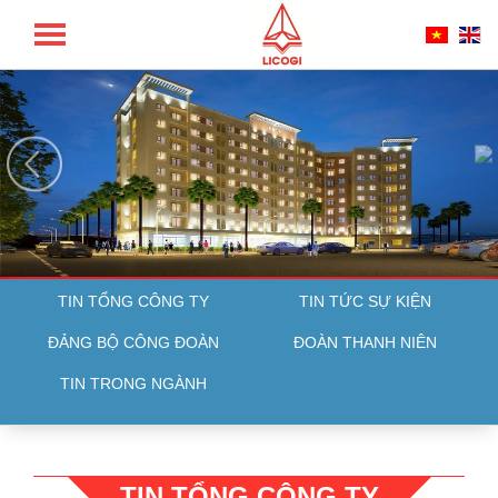
TỔNG CÔNG TY LICOGI - CTCP
TIN TỔNG CÔNG TY
TIN TỨC SỰ KIỆN
ĐẢNG BỘ CÔNG ĐOÀN
ĐOÀN THANH NIÊN
TIN TRONG NGÀNH
TIN TỔNG CÔNG TY